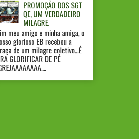
PROMOÇÃO DOS SGT
QE, UM VERDADEIRO
MILAGRE.
im meu amigo e minha amiga, o
osso glorioso EB recebeu a
raça de um milagre coletivo...É
RA GLORIFICAR DE PÉ
GREJAAAAAAAA....