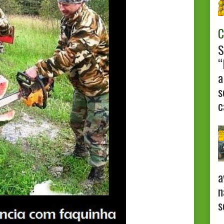
C
S
“
a
s
c
a
n
s