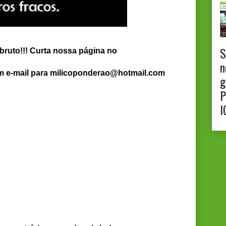
S
bruto!!! Curta nossa página no
n
um e-mail para milicoponderao@hotmail.com
g
P
I