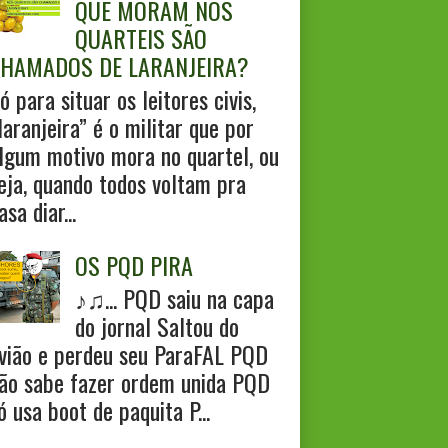
QUE MORAM NOS
QUARTEIS SÃO
HAMADOS DE LARANJEIRA?
ó para situar os leitores civis,
laranjeira” é o militar que por
lgum motivo mora no quartel, ou
eja, quando todos voltam pra
asa diar...
OS PQD PIRA
♪♫... PQD saiu na capa
do jornal Saltou do
vião e perdeu seu ParaFAL PQD
ão sabe fazer ordem unida PQD
ó usa boot de paquita P...