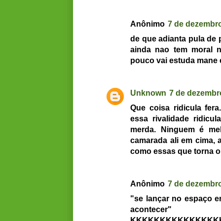
Anônimo
7 de dezembro
de que adianta pula de
ainda nao tem moral n
pouco vai estuda mane e
Unknown
7 de dezembro
Que coisa ridicula fe
essa rivalidade ridic
merda. Ninguem é me
camarada ali em cima, a
como essas que torna o 
Anônimo
7 de dezembro
"se lançar no espaço 
acontecer"
KKKKKKKKKKKKKKKK