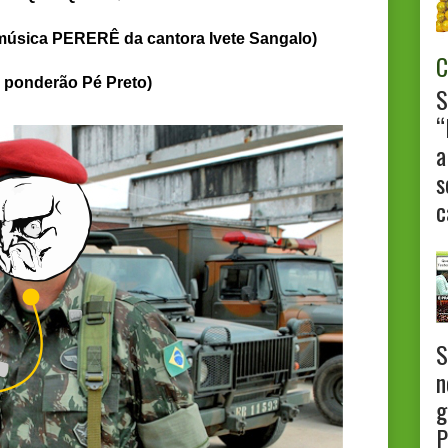
música PERERÊ da cantora Ivete Sangalo)
C
o ponderão Pé Preto)
S
“
a
s
c
S
n
g
P