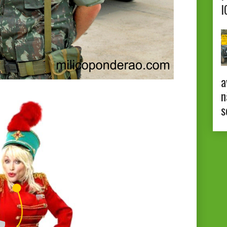
I
a
n
s