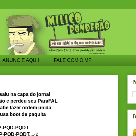
ANUNCIE AQUI!
FALE COM O MP
P
saiu na capa do jornal
ião e perdeu seu ParaFAL
abe fazer ordem unida
usa boot de paquita
T
P-PQD-PQDT
QD-PQDT...♪♫