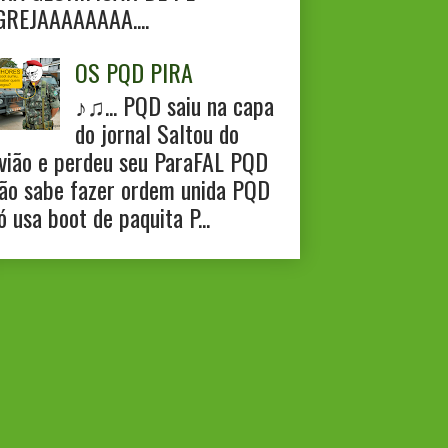
GREJAAAAAAAA....
OS PQD PIRA
♪♫... PQD saiu na capa
do jornal Saltou do
vião e perdeu seu ParaFAL PQD
ão sabe fazer ordem unida PQD
ó usa boot de paquita P...