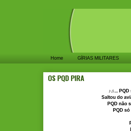
Home
GÍRIAS MILITARES
OS PQD PIRA
♪♫... PQD 
Saltou do av
PQD não s
PQD só 
P-P