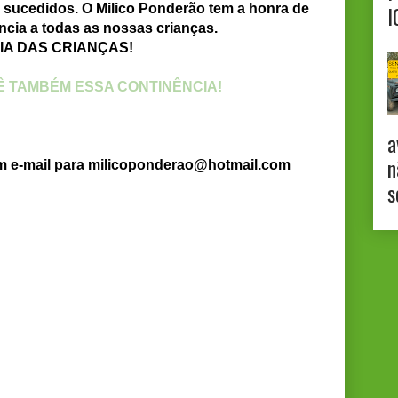
I
sucedidos. O Milico Ponderão tem a honra de
ncia a todas as nossas crianças.
DIA DAS CRIANÇAS!
 TAMBÉM ESSA CONTINÊNCIA!
a
n
um e-mail para milicoponderao@hotmail.com
s