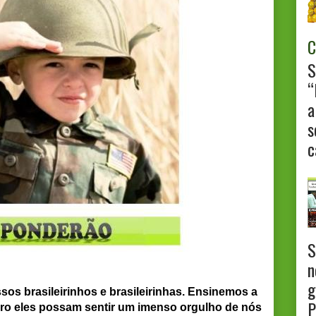
C
S
“
a
s
c
S
n
g
sos brasileirinhos e brasileirinhas. Ensinemos a
P
ro eles possam sentir um imenso orgulho de nós