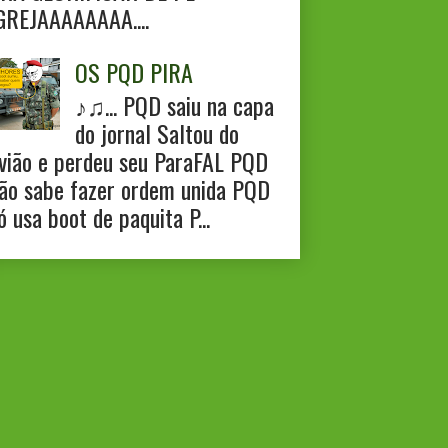
GREJAAAAAAAA....
OS PQD PIRA
♪♫... PQD saiu na capa
do jornal Saltou do
vião e perdeu seu ParaFAL PQD
ão sabe fazer ordem unida PQD
ó usa boot de paquita P...