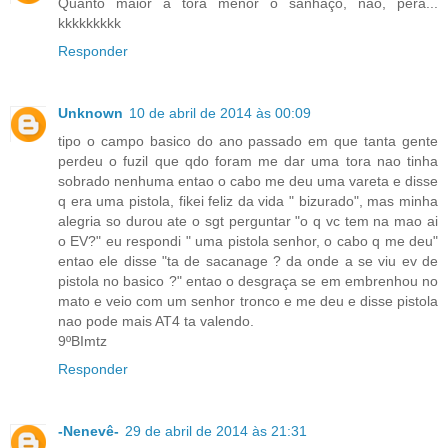
Quanto maior a tora menor o sanhaço, não, pera...
kkkkkkkkk
Responder
Unknown
10 de abril de 2014 às 00:09
tipo o campo basico do ano passado em que tanta gente
perdeu o fuzil que qdo foram me dar uma tora nao tinha
sobrado nenhuma entao o cabo me deu uma vareta e disse
q era uma pistola, fikei feliz da vida " bizurado", mas minha
alegria so durou ate o sgt perguntar "o q vc tem na mao ai
o EV?" eu respondi " uma pistola senhor, o cabo q me deu"
entao ele disse "ta de sacanage ? da onde a se viu ev de
pistola no basico ?" entao o desgraça se em embrenhou no
mato e veio com um senhor tronco e me deu e disse pistola
nao pode mais AT4 ta valendo.
9ºBImtz
Responder
-Nenevê-
29 de abril de 2014 às 21:31