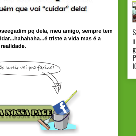
S
oseegadim pq dela, meu amigo, sempre tem
n
dar...hahahaha...é triste a vida mas é a
realidade.
g
P
I