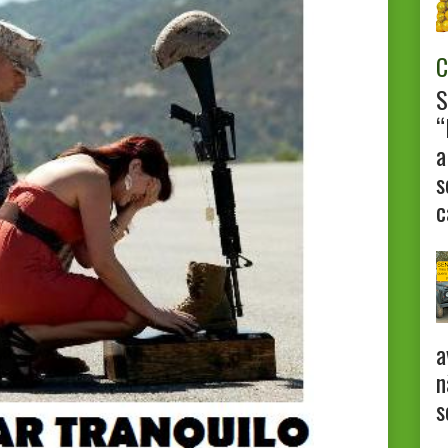
C
S
“
a
s
c
a
n
s