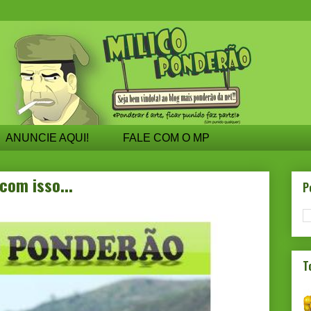
ANUNCIE AQUI!
FALE COM O MP
om isso...
P
T