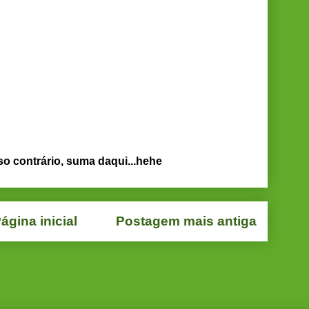
so contrário, suma daqui...hehe
ágina inicial
Postagem mais antiga
star comentários (Atom)