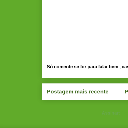
Só comente se for para falar bem , ca
Postagem mais recente
P
Assinar:
Po