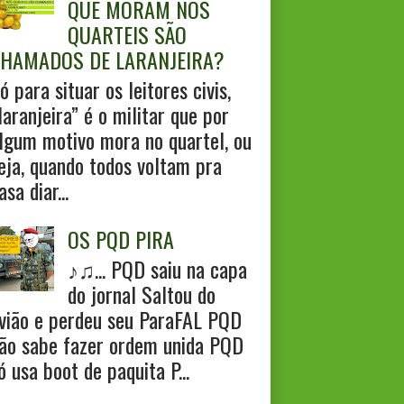
QUE MORAM NOS
QUARTEIS SÃO
HAMADOS DE LARANJEIRA?
ó para situar os leitores civis,
laranjeira” é o militar que por
lgum motivo mora no quartel, ou
eja, quando todos voltam pra
asa diar...
OS PQD PIRA
♪♫... PQD saiu na capa
do jornal Saltou do
vião e perdeu seu ParaFAL PQD
ão sabe fazer ordem unida PQD
ó usa boot de paquita P...