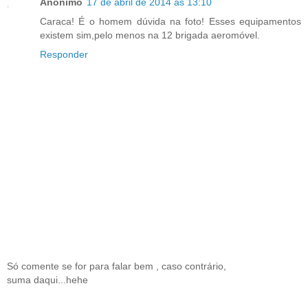
Anônimo
17 de abril de 2014 às 13:10
Caraca! É o homem dúvida na foto! Esses equipamentos
existem sim,pelo menos na 12 brigada aeromóvel.
Responder
Só comente se for para falar bem , caso contrário,
suma daqui...hehe