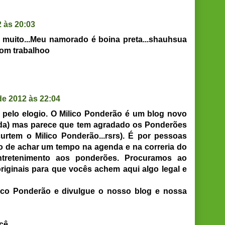
 às 20:03
i muito...Meu namorado é boina preta...shauhsua
Bom trabalhoo
de 2012 às 22:04
 pelo elogio. O Milico Ponderão é um blog novo
da) mas parece que tem agradado os Ponderões
tem o Milico Ponderão...rsrs). É por pessoas
 de achar um tempo na agenda e na correria do
entretenimento aos ponderões. Procuramos ao
iginais para que vocês achem aqui algo legal e
lico Ponderão e divulgue o nosso blog e nossa
cê,