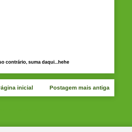
so contrário, suma daqui...hehe
ágina inicial
Postagem mais antiga
star comentários (Atom)