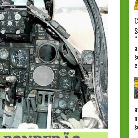
C
S
“
a
s
c
a
n
s