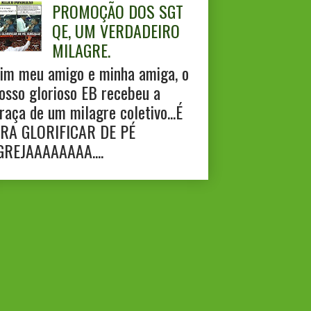
PROMOÇÃO DOS SGT
QE, UM VERDADEIRO
MILAGRE.
im meu amigo e minha amiga, o
osso glorioso EB recebeu a
raça de um milagre coletivo...É
RA GLORIFICAR DE PÉ
GREJAAAAAAAA....