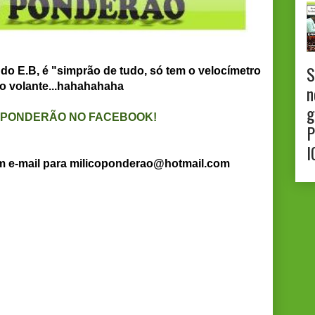
S
 do E.B, é "simprão de tudo, só tem o velocímetro
 o volante...hahahahaha
n
g
O PONDERÃO NO FACEBOOK!
P
I
um e-mail para milicoponderao@hotmail.com