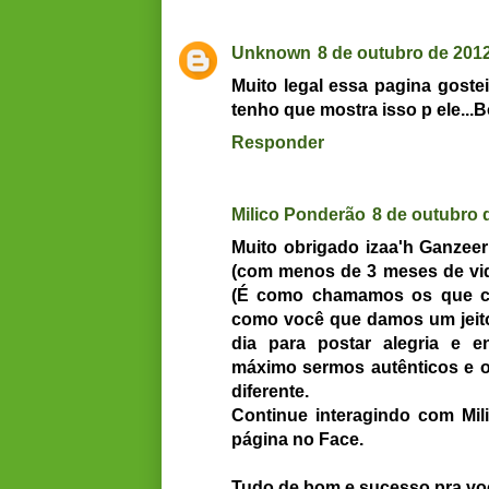
Unknown
8 de outubro de 2012
Muito legal essa pagina goste
tenho que mostra isso p ele...
Responder
Milico Ponderão
8 de outubro 
Muito obrigado izaa'h Ganzeer
(com menos de 3 meses de vi
(É como chamamos os que cur
como você que damos um jeito
dia para postar alegria e 
máximo sermos autênticos e or
diferente.
Continue interagindo com Mi
página no Face.
Tudo de bom e sucesso pra vo