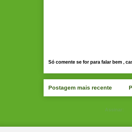
Só comente se for para falar bem , ca
Postagem mais recente
P
Assinar:
Po