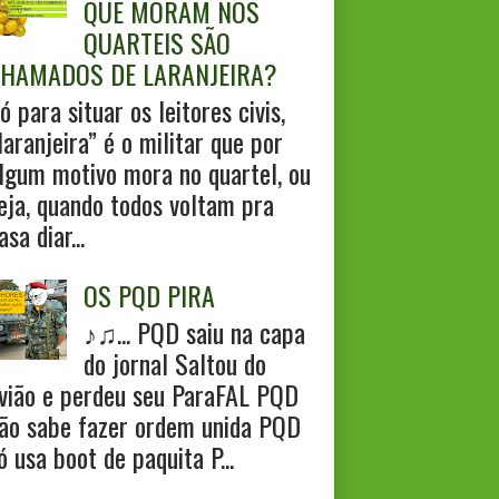
QUE MORAM NOS
QUARTEIS SÃO
HAMADOS DE LARANJEIRA?
ó para situar os leitores civis,
laranjeira” é o militar que por
lgum motivo mora no quartel, ou
eja, quando todos voltam pra
asa diar...
OS PQD PIRA
♪♫... PQD saiu na capa
do jornal Saltou do
vião e perdeu seu ParaFAL PQD
ão sabe fazer ordem unida PQD
ó usa boot de paquita P...