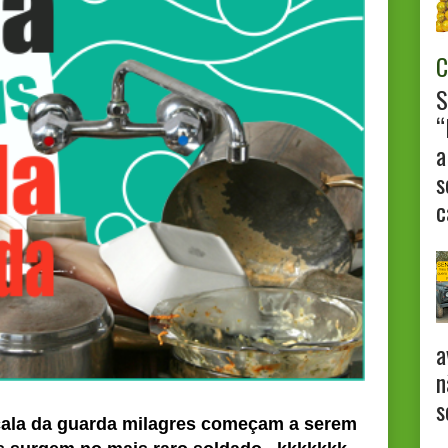
C
S
“
a
s
c
a
n
s
cala da guarda milagres começam a serem