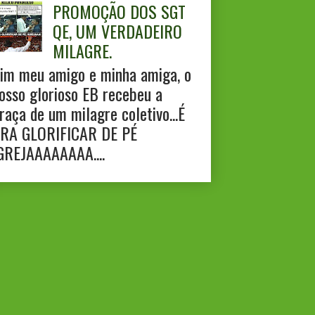
PROMOÇÃO DOS SGT
QE, UM VERDADEIRO
MILAGRE.
im meu amigo e minha amiga, o
osso glorioso EB recebeu a
raça de um milagre coletivo...É
RA GLORIFICAR DE PÉ
GREJAAAAAAAA....