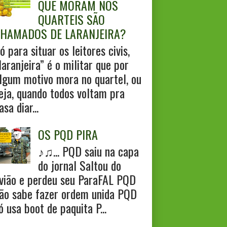
QUE MORAM NOS
QUARTEIS SÃO
HAMADOS DE LARANJEIRA?
ó para situar os leitores civis,
laranjeira” é o militar que por
lgum motivo mora no quartel, ou
eja, quando todos voltam pra
asa diar...
OS PQD PIRA
♪♫... PQD saiu na capa
do jornal Saltou do
vião e perdeu seu ParaFAL PQD
ão sabe fazer ordem unida PQD
ó usa boot de paquita P...