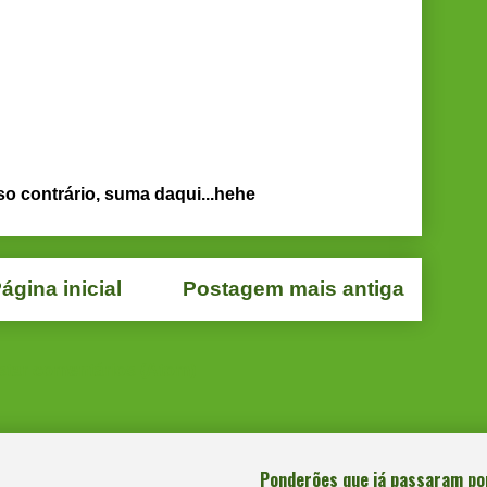
so contrário, suma daqui...hehe
ágina inicial
Postagem mais antiga
star comentários (Atom)
Ponderões que já passaram po