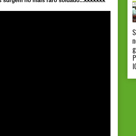
as surgem no mais raro soldado...kkkkkkk
S
n
g
P
I