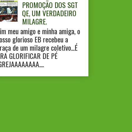
PROMOÇÃO DOS SGT
QE, UM VERDADEIRO
MILAGRE.
im meu amigo e minha amiga, o
osso glorioso EB recebeu a
raça de um milagre coletivo...É
RA GLORIFICAR DE PÉ
GREJAAAAAAAA....