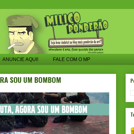
ANUNCIE AQUI!
FALE COM O MP
GORA SOU UM BOMBOM
P
T