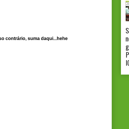
S
n
so contrário, suma daqui...hehe
g
P
I