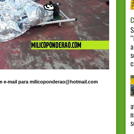
C
S
“
a
s
c
um e-mail para milicoponderao@hotmail.com
a
n
s