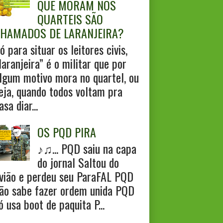
QUE MORAM NOS
QUARTEIS SÃO
HAMADOS DE LARANJEIRA?
ó para situar os leitores civis,
laranjeira” é o militar que por
lgum motivo mora no quartel, ou
eja, quando todos voltam pra
asa diar...
OS PQD PIRA
♪♫... PQD saiu na capa
do jornal Saltou do
vião e perdeu seu ParaFAL PQD
ão sabe fazer ordem unida PQD
ó usa boot de paquita P...