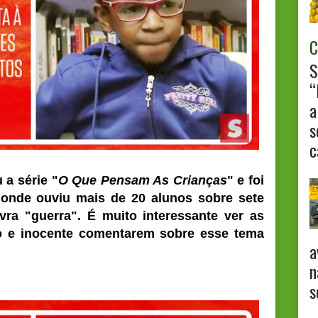
C
S
“
a
s
c
 a série "
O Que Pensam As Crianças
" e foi
onde ouviu mais de 20 alunos sobre sete
avra "guerra". É muito interessante ver as
o e inocente comentarem sobre esse tema
a
n
s