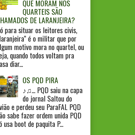
QUE MORAM NOS
QUARTEIS SÃO
HAMADOS DE LARANJEIRA?
ó para situar os leitores civis,
laranjeira” é o militar que por
lgum motivo mora no quartel, ou
eja, quando todos voltam pra
asa diar...
OS PQD PIRA
♪♫... PQD saiu na capa
do jornal Saltou do
vião e perdeu seu ParaFAL PQD
ão sabe fazer ordem unida PQD
ó usa boot de paquita P...