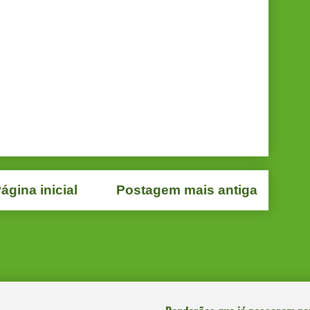
ágina inicial
Postagem mais antiga
star comentários (Atom)