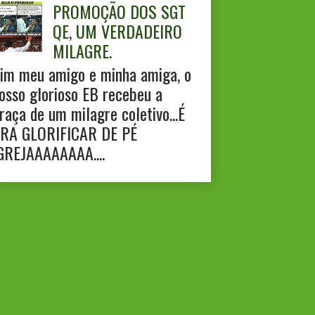
PROMOÇÃO DOS SGT
QE, UM VERDADEIRO
MILAGRE.
im meu amigo e minha amiga, o
osso glorioso EB recebeu a
raça de um milagre coletivo...É
RA GLORIFICAR DE PÉ
GREJAAAAAAAA....