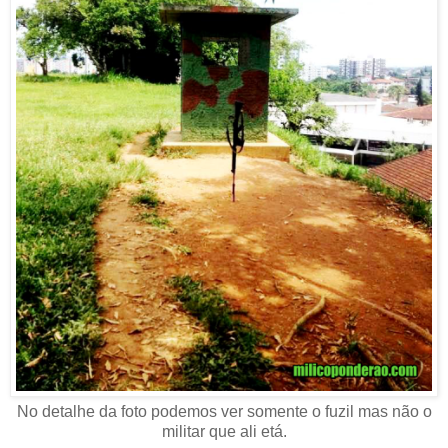
No detalhe da foto podemos ver somente o fuzil mas não o
militar que ali etá.