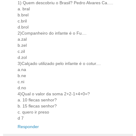
1) Quem descobriu o Brasil? Pedro Alvares Ca.....
a. bral
b.brel
c.bril
d.brol
2)Companheiro do infante é o Fu....
a.zal
b.zel
c.zil
d.zol
3)Calçado utilizado pelo infante é o cotur....
a.na
b.ne
c.ni
d.no
4)Qual o valor da soma 2+2-1+4+0=?
a. 10 flecas senhor?
b. 15 flecas senhor?
c. quero ir preso
d 7
Responder