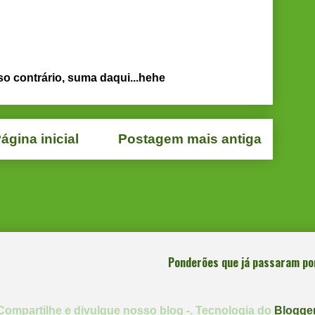
so contrário, suma daqui...hehe
ágina inicial
Postagem mais antiga
star comentários (Atom)
Ponderões que já passaram po
Compartilhe e divulgue nosso blog -. Tecnologia do
Blogge