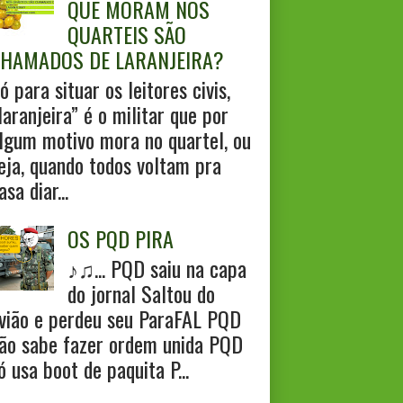
QUE MORAM NOS
QUARTEIS SÃO
HAMADOS DE LARANJEIRA?
ó para situar os leitores civis,
laranjeira” é o militar que por
lgum motivo mora no quartel, ou
eja, quando todos voltam pra
asa diar...
OS PQD PIRA
♪♫... PQD saiu na capa
do jornal Saltou do
vião e perdeu seu ParaFAL PQD
ão sabe fazer ordem unida PQD
ó usa boot de paquita P...