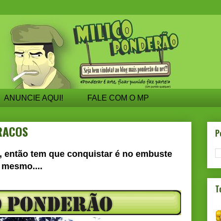
ANUNCIE AQUI!
FALE COM O MP
RACOS
P
, então tem que conquistar é no embuste
mesmo....
T