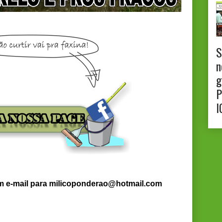
S
n
g
P
I
um e-mail para milicoponderao@hotmail.com