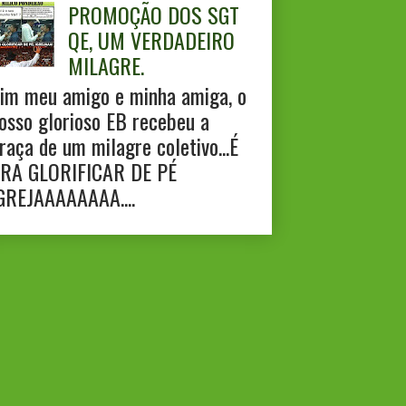
PROMOÇÃO DOS SGT
QE, UM VERDADEIRO
MILAGRE.
im meu amigo e minha amiga, o
osso glorioso EB recebeu a
raça de um milagre coletivo...É
RA GLORIFICAR DE PÉ
GREJAAAAAAAA....