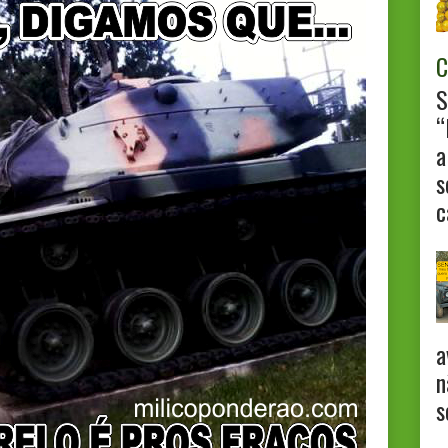
C
S
“
a
s
c
a
n
s