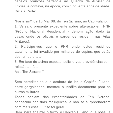
cabelos brancos) pertencia ao Quadro de Auxiliar de
Oficias, e contava, na época, com cinqüenta anos de idade.
Dizia a Parte:
"Parte s/nº, de 13 Mar 98. do Ten Sicrano, ao Cap Fulano.
1. Versa o presente expediente sobre alteração em PNR
(Próprio Nacional Residencial - denominação dada às
casas onde os oficiais e sargentos residem, nas Vilas
Militares).
2. Participo-vos que o PNR onde estou residindo
atualmente foi invadido por milhares de cupins, que estão
destruindo o teto.
3. Em face do acima exposto, solicito-vos providências com
relação ao fato.
Ass: Ten Sicrano."
Sem acreditar no que acabara de ler, o Capitão Fulano,
entre gargalhadas, mostrou o insólito documento para os
outros militares.
Todos sabiam das excentricidades do Ten Sicrano,
conhecido por suas maluquices, e não se surpreenderam
com mais essa. O riso foi geral.
Bem, para finalizar o texto, o Capitão Fulano, que possuía