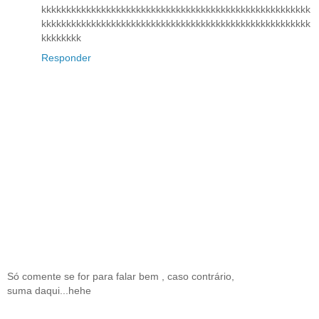
kkkkkkkkkkkkkkkkkkkkkkkkkkkkkkkkkkkkkkkkkkkkkkkkkkkkkk
kkkkkkkkkkkkkkkkkkkkkkkkkkkkkkkkkkkkkkkkkkkkkkkkkkkkkk
kkkkkkkk
Responder
Só comente se for para falar bem , caso contrário,
suma daqui...hehe