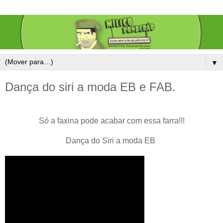
▼
Dança do siri a moda EB e FAB.
Só a faxina pode acabar com essa farra!!!
Dança do Siri a moda EB