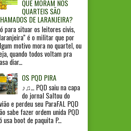
QUE MORAM NOS
QUARTEIS SÃO
HAMADOS DE LARANJEIRA?
ó para situar os leitores civis,
laranjeira” é o militar que por
lgum motivo mora no quartel, ou
eja, quando todos voltam pra
asa diar...
OS PQD PIRA
♪♫... PQD saiu na capa
do jornal Saltou do
vião e perdeu seu ParaFAL PQD
ão sabe fazer ordem unida PQD
ó usa boot de paquita P...