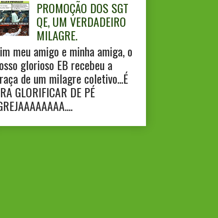
PROMOÇÃO DOS SGT
QE, UM VERDADEIRO
MILAGRE.
im meu amigo e minha amiga, o
osso glorioso EB recebeu a
raça de um milagre coletivo...É
RA GLORIFICAR DE PÉ
GREJAAAAAAAA....