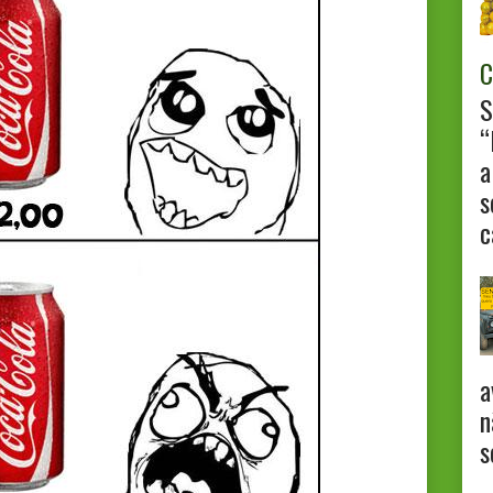
C
S
“
a
s
c
a
n
s