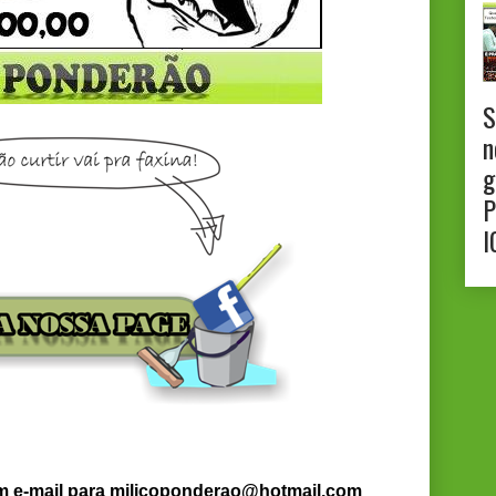
S
n
g
P
I
um e-mail para milicoponderao@hotmail.com