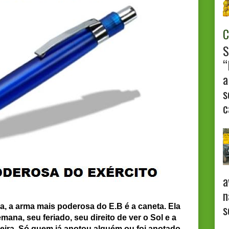
C
S
“
a
s
c
a
n
s
a, a arma mais poderosa do E.B é a caneta. Ela
ana, seu feriado, seu direito de ver o Sol e a
reira. Só quem já anotou alguém ou foi anotado