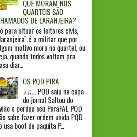
QUE MORAM NOS
QUARTEIS SÃO
HAMADOS DE LARANJEIRA?
ó para situar os leitores civis,
laranjeira” é o militar que por
lgum motivo mora no quartel, ou
eja, quando todos voltam pra
asa diar...
OS PQD PIRA
♪♫... PQD saiu na capa
do jornal Saltou do
vião e perdeu seu ParaFAL PQD
ão sabe fazer ordem unida PQD
ó usa boot de paquita P...