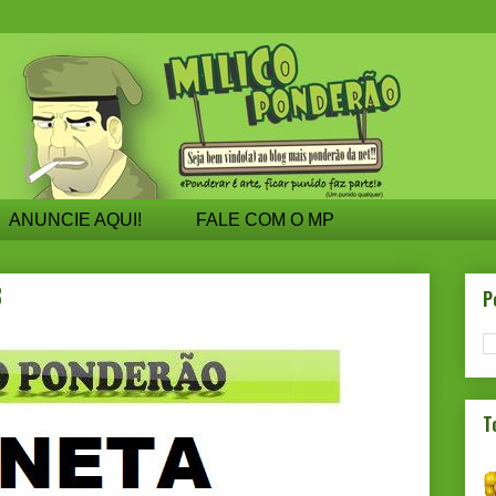
ANUNCIE AQUI!
FALE COM O MP
B
P
T