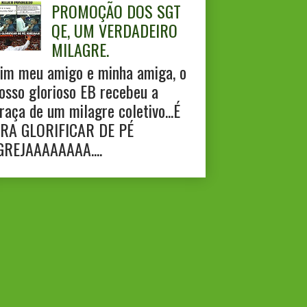
PROMOÇÃO DOS SGT
QE, UM VERDADEIRO
MILAGRE.
im meu amigo e minha amiga, o
osso glorioso EB recebeu a
raça de um milagre coletivo...É
RA GLORIFICAR DE PÉ
GREJAAAAAAAA....