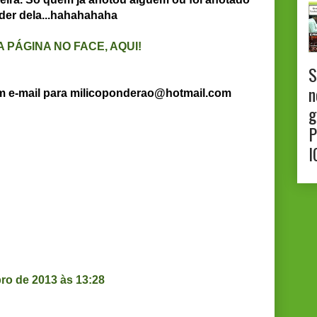
der dela...hahahahaha
 PÁGINA NO FACE, AQUI!
S
n
um e-mail para milicoponderao@hotmail.com
g
P
I
ro de 2013 às 13:28