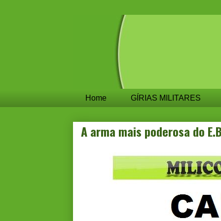
Home
GÍRIAS MILITARES
A arma mais poderosa do E.