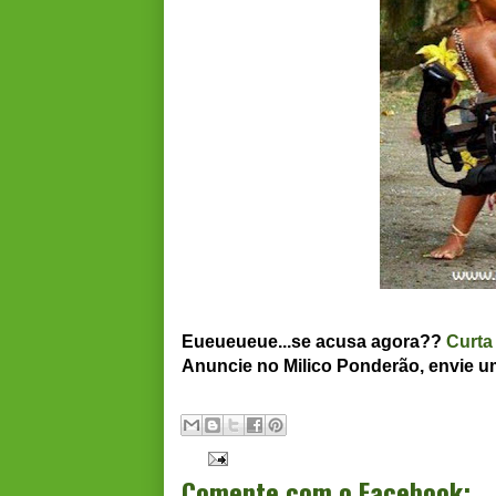
Eueueueue...se acusa agora??
Curta
Anuncie no Milico Ponderão, envie 
Comente com o Facebook: