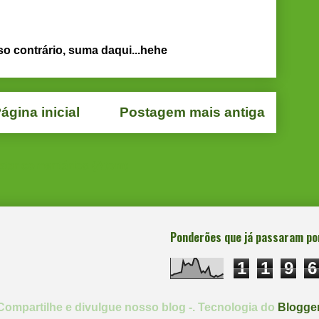
so contrário, suma daqui...hehe
ágina inicial
Postagem mais antiga
star comentários (Atom)
Ponderões que já passaram po
1
1
9
6
Compartilhe e divulgue nosso blog -. Tecnologia do
Blogge