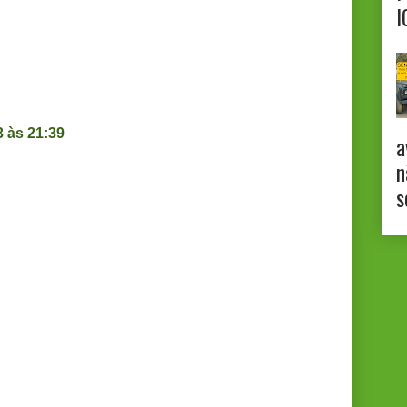
I
3 às 21:39
a
n
s