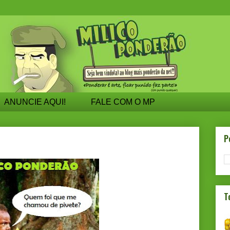
ANUNCIE AQUI!
FALE COM O MP
?
P
T