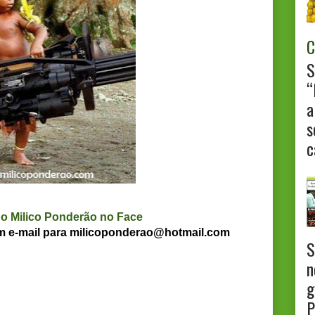
C
S
“
a
s
c
 o Milico Ponderão no Face
um e-mail para milicoponderao@hotmail.com
S
n
g
P