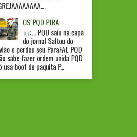
GREJAAAAAAAA....
OS PQD PIRA
♪♫... PQD saiu na capa
do jornal Saltou do
vião e perdeu seu ParaFAL PQD
ão sabe fazer ordem unida PQD
ó usa boot de paquita P...