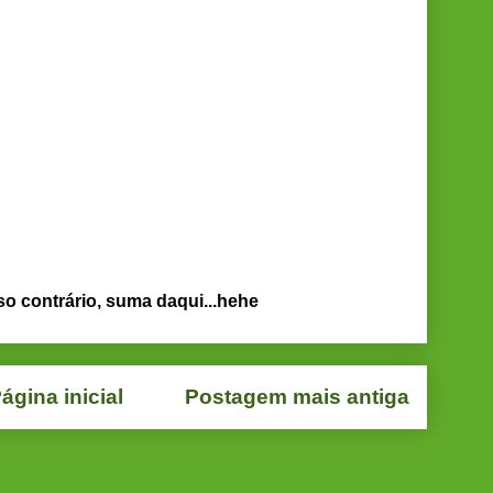
so contrário, suma daqui...hehe
ágina inicial
Postagem mais antiga
star comentários (Atom)