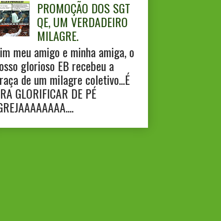
PROMOÇÃO DOS SGT
QE, UM VERDADEIRO
MILAGRE.
im meu amigo e minha amiga, o
osso glorioso EB recebeu a
raça de um milagre coletivo...É
RA GLORIFICAR DE PÉ
GREJAAAAAAAA....