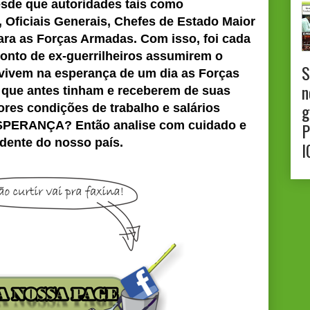
de que autoridades tais como
, Oficiais Generais, Chefes de Estado Maior
ara as Forças Armadas. Com isso, foi cada
ponto de ex-guerrilheiros assumirem o
S
 vivem na esperança de um dia as Forças
n
o que antes tinham e receberem de suas
g
res condições de trabalho e salários
P
ESPERANÇA? Então analise com cuidado e
idente do nosso país.
I