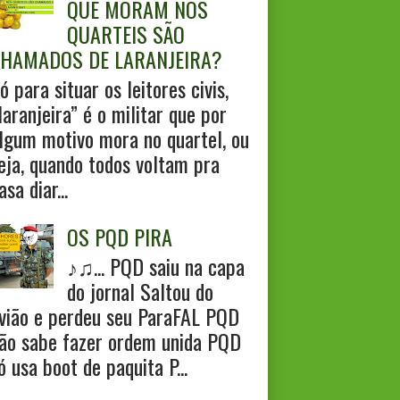
QUE MORAM NOS
QUARTEIS SÃO
HAMADOS DE LARANJEIRA?
ó para situar os leitores civis,
laranjeira” é o militar que por
lgum motivo mora no quartel, ou
eja, quando todos voltam pra
asa diar...
OS PQD PIRA
♪♫... PQD saiu na capa
do jornal Saltou do
vião e perdeu seu ParaFAL PQD
ão sabe fazer ordem unida PQD
ó usa boot de paquita P...