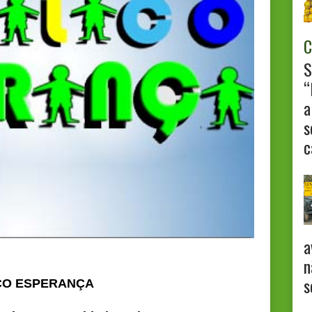
C
S
“
a
s
c
a
n
s
CO ESPERANÇA